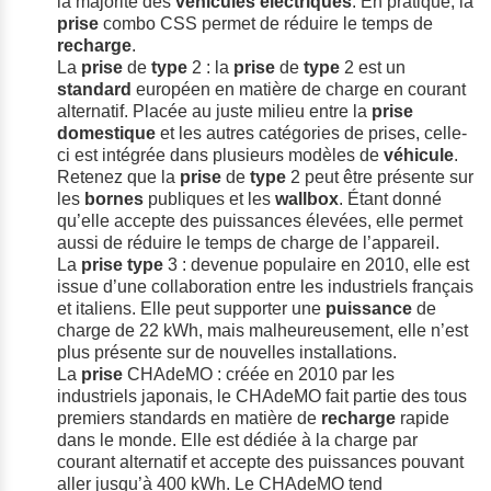
la majorité des
véhicules électriques
. En pratique, la
prise
combo CSS permet de réduire le temps de
recharge
.
La
prise
de
type
2 : la
prise
de
type
2 est un
standard
européen en matière de charge en courant
alternatif. Placée au juste milieu entre la
prise
domestique
et les autres catégories de prises, celle-
ci est intégrée dans plusieurs modèles de
véhicule
.
Retenez que la
prise
de
type
2 peut être présente sur
les
bornes
publiques et les
wallbox
. Étant donné
qu’elle accepte des puissances élevées, elle permet
aussi de réduire le temps de charge de l’appareil.
La
prise
type
3 : devenue populaire en 2010, elle est
issue d’une collaboration entre les industriels français
et italiens. Elle peut supporter une
puissance
de
charge de 22 kWh, mais malheureusement, elle n’est
plus présente sur de nouvelles installations.
La
prise
CHAdeMO : créée en 2010 par les
industriels japonais, le CHAdeMO fait partie des tous
premiers standards en matière de
recharge
rapide
dans le monde. Elle est dédiée à la charge par
courant alternatif et accepte des puissances pouvant
aller jusqu’à 400 kWh. Le CHAdeMO tend