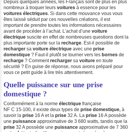
Depuis quelques années, les Français sont de plus en plus
nombreux à troquer leurs
voitures
à essence pour les
voitures électriques
. Si dans cette mouvance vous vous
êtes laissé séduit par ces nouvelles créations, il est
important de prendre toutes les informations nécessaires
avant de procéder à l’achat. L’achat d’une
voiture
électrique
suscite en effet de nombreuses questions dont la
plus importante porte sur la
recharge
. Est-il possible de
recharger
sa
voiture
électrique
avec une
prise
domestique
? Faut-il plutôt se tourner vers les
bornes
de
recharge
? Comment
recharger
sa
voiture
en toute
sécurité ? En guise de réponse, nous avons préparé pour
vous ce petit guide à lire très attentivement.
Quelle puissance sur une prise
domestique ?
Conformément à la norme
électrique
française
NF C 15‑100, il existe deux types de
prise
domestique,
à
savoir la
prise
16 A et la
prise
32 A. La
prise
16 A possède
une
puissance
approximative de 3 680 watts, tandis que la
prise
32 A possède une
puissance
approximative de 7 360