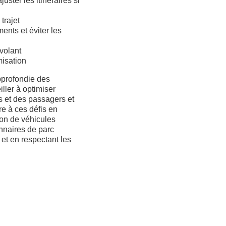
uster les itinéraires si
trajet
ents et éviter les
 volant
misation
pprofondie des
ller à optimiser
urs et des passagers et
re à ces défis en
ion de véhicules
onnaires de parc
 et en respectant les