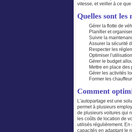
vitesse, et veiller à ce qu
Quelles sont les
Gérer la flotte de vé
Planifier et organis
Suivre la maintenan
Assurer la sécurité 
Respecter les réglem
Optimiser l'utilisati
Gérer le budget allo
Mettre en place des 
Gérer les activités l
Former les chauffeu
Comment optimis
L'autopartage est une solu
permet à plusieurs employé
de plusieurs voitures qui 
les coûts de location de v
utilisés régulièrement. En 
capacités en adaptant le 