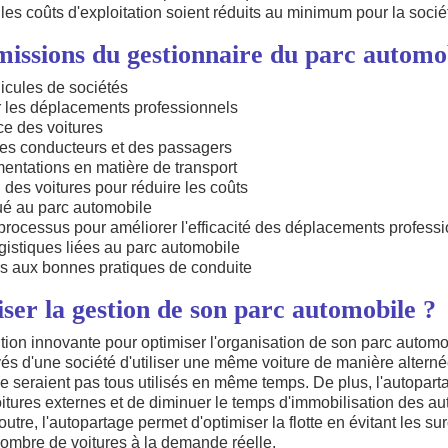
e les coûts d'exploitation soient réduits au minimum pour la socié
 missions du gestionnaire du parc automo
hicules de sociétés
er les déplacements professionnels
ce des voitures
des conducteurs et des passagers
entations en matière de transport
on des voitures pour réduire les coûts
ué au parc automobile
processus pour améliorer l'efficacité des déplacements profess
ogistiques liées au parc automobile
rs aux bonnes pratiques de conduite
er la gestion de son parc automobile ?
tion innovante pour optimiser l'organisation de son parc automob
s d'une société d'utiliser une même voiture de manière alternée,
ne seraient pas tous utilisés en même temps. De plus, l'autopar
oitures externes et de diminuer le temps d'immobilisation des au
outre, l'autopartage permet d'optimiser la flotte en évitant les su
nombre de voitures à la demande réelle.