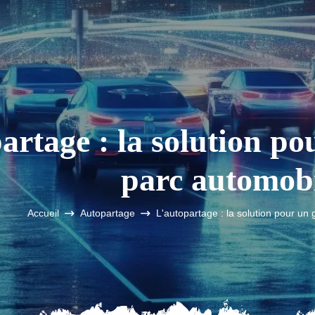
artage : la solution po
parc automobi
Accueil
Autopartage
L'autopartage : la solution pour un