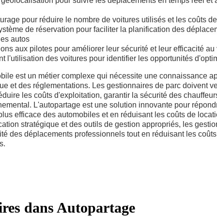
e géolocalisation pour suivre les déplacements en temps réel et aj
rage pour réduire le nombre de voitures utilisés et les coûts de 
stème de réservation pour faciliter la planification des déplacem
 des autos
ns aux pilotes pour améliorer leur sécurité et leur efficacité au
 l'utilisation des voitures pour identifier les opportunités d'opti
bile est un métier complexe qui nécessite une connaissance a
que et des réglementations. Les gestionnaires de parc doivent vei
 réduire les coûts d'exploitation, garantir la sécurité des chauffe
nemental. L'autopartage est une solution innovante pour répond
 plus efficace des automobiles et en réduisant les coûts de locat
cation stratégique et des outils de gestion appropriés, les gesti
cité des déplacements professionnels tout en réduisant les coûts
s.
aires dans
Autopartage