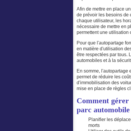
Afin de mettre en place un
de prévoir les besoins de
chaque utilisateur, les hora
nécessaire de mettre en pl
permettent une utilisation 
Pour que l'autopartage fon
en matière d'utilisation d
être respectées par tous. L
automobiles et à la sécurit
En somme, l'autopartage es
permet de réduire les coûts
d'immobilisation des voitu
mise en place de règles cla
Comment gérer e
parc automobile
Planifier les déplac
morts