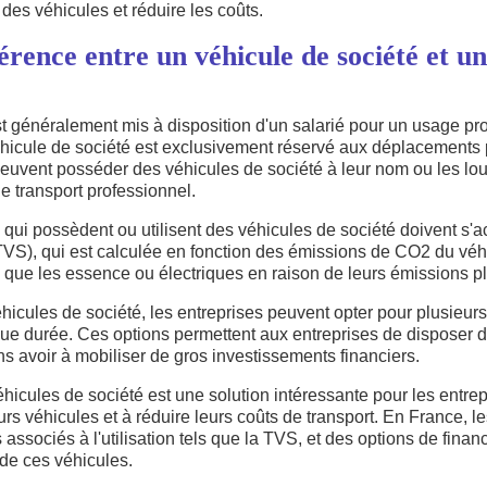
n des véhicules et réduire les coûts.
férence entre un véhicule de société et u
t généralement mis à disposition d'un salarié pour un usage pro
éhicule de société est exclusivement réservé aux déplacements
 peuvent posséder des véhicules de société à leur nom ou les lo
e transport professionnel.
 qui possèdent ou utilisent des véhicules de société doivent s'ac
TVS), qui est calculée en fonction des émissions de CO2 du véhi
 que les essence ou électriques en raison de leurs émissions p
éhicules de société, les entreprises peuvent opter pour plusieur
ngue durée. Ces options permettent aux entreprises de disposer 
s avoir à mobiliser de gros investissements financiers.
hicules de société est une solution intéressante pour les entre
leurs véhicules et à réduire leurs coûts de transport. En France, l
 associés à l'utilisation tels que la TVS, et des options de fina
n de ces véhicules.