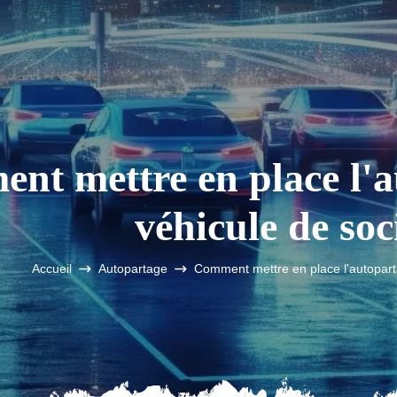
nt mettre en place l'a
véhicule de soc
Accueil
Autopartage
Comment mettre en place l'autopart