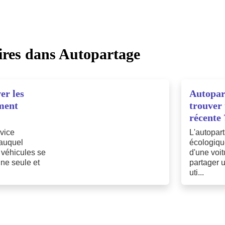
aires dans
Autopartage
er les
Autopar
ement
trouver 
récente 
rvice
L'autopart
 auquel
écologiqu
e véhicules se
d'une voit
'une seule et
partager u
uti...