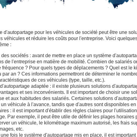
 d'autopartage pour les véhicules de société peut être une solu
ces véhicules et réduire les coûts pour l'entreprise. Voici quelqu
tème :
s des sociétés : avant de mettre en place un système d'autopartag
ins de l'entreprise en matière de mobilité. Combien de salariés 
le fréquence ? Pour quels types de déplacements ? Quel est le 
 par an ? Ces informations permettront de déterminer le nombr
actéristiques de ces véhicules (type, taille, etc.).
d'autopartage adaptée : il existe plusieurs solutions d'autopart
ntages et ses inconvénients. Il est important de choisir une so
ise et aux habitudes des salariés. Certaines solutions d'autopar
un véhicule à l'avance, tandis que d'autres sont disponibles en 
ires : il est important d'établir des règles claires pour l'utilisati
e. Par exemple, il peut être utile de définir les plages horaires
erver un véhicule, le kilométrage maximum autorisé, les frais s
mages, etc.
 une fois le système d'autopartage mis en place, il est important