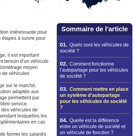
Sommaire de l'article
tion intéressante pour
es étapes à suivre pour
01.
Quels sont les véhicules de
société ?
e, il est important
ont besoin d'un véhicule
02.
Comment fonctionne
kilométrage moyen
l'autopartage pour les véhicules
e de véhicules
de société ?
age sur le marché,
03.
Comment mettre en place
lution adaptée aux
un système d'autopartage
tage permettent par
pour les véhicules de société
libre-service.
?
on des véhicules de
 pendant lesquelles les
04.
Quelle est la différence
upplémentaires en cas
entre un véhicule de société et
un véhicule de fonction ?
 de former les salariés