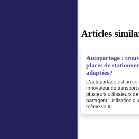
Articles simil
Autopartage : trouv
places de stationn
adaptées?
L'autopartage est un se
innovateur de transport
plusieurs utilisateurs d
partagent l'utilisation d
même voitu...