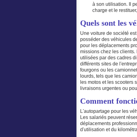
à son utilisation. Il
charge et le restituer
Quels sont les vé
Une voiture de société est
posséder des véhicules de 
pour les déplacements prof
missions chez les clients.
utilisées par des cadres d
différents sites de l'entrep
fourgons ou les camionnett
lourds, tels que les camion
les motos et les scooters s
livraisons urgentes ou po
Comment fonction
L'autopartage pour les véh
Les salariés peuvent réserv
déplacements professionne
d'utilisation et du kilomét