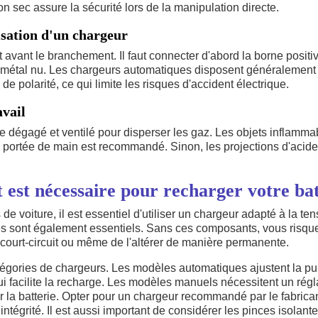
fon sec assure la sécurité lors de la manipulation directe.
lisation d'un chargeur
t avant le branchement. Il faut connecter d'abord la borne positi
 métal nu. Les chargeurs automatiques disposent généralement 
 de polarité, ce qui limite les risques d'accident électrique.
vail
tre dégagé et ventilé pour disperser les gaz. Les objets inflamma
à portée de main est recommandé. Sinon, les projections d'acide
est nécessaire pour recharger votre bat
de voiture, il est essentiel d'utiliser un chargeur adapté à la ten
lés sont également essentiels. Sans ces composants, vous risque
 court-circuit ou même de l'altérer de manière permanente.
atégories de chargeurs. Les modèles automatiques ajustent la pu
qui facilite la recharge. Les modèles manuels nécessitent un rég
 la batterie. Opter pour un chargeur recommandé par le fabrican
 intégrité. Il est aussi important de considérer les pinces isolante