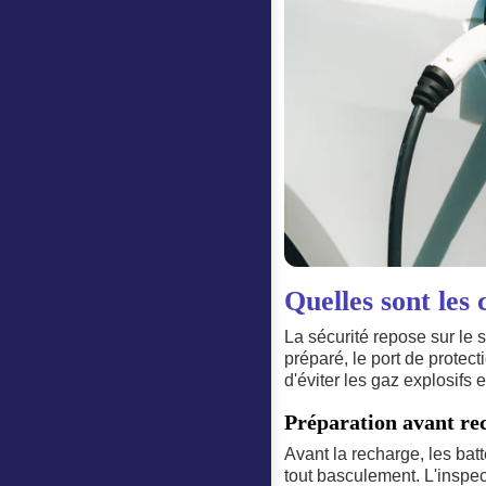
Quelles sont les 
La sécurité repose sur le 
préparé, le port de protec
d'éviter les gaz explosifs 
Préparation avant re
Avant la recharge, les batt
tout basculement. L'inspec